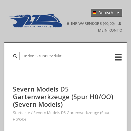
Deutsch
Nederlands
IHR WARENKORB (€0,00)
English
MEIN KONTO
Severn Models D5
Gartenwerkzeuge (Spur H0/OO)
(Severn Models)
Startseite
/
Severn Models D5 Gartenwerkzeuge (Spur
H0/OO)