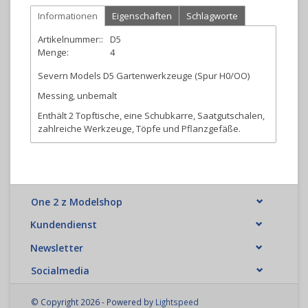
Informationen
Eigenschaften
Schlagworte
Artikelnummer::
D5
Menge:
4
Severn Models D5 Gartenwerkzeuge (Spur H0/OO)
Messing, unbemalt
Enthält 2 Topftische, eine Schubkarre, Saatgutschalen,
zahlreiche Werkzeuge, Töpfe und Pflanzgefäße.
One 2 z Modelshop
Kundendienst
Newsletter
Socialmedia
© Copyright 2026 - Powered by
Lightspeed