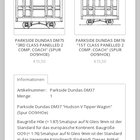
PARKSIDE DUNDAS DM75
PARKSIDE DUNDAS DM76
"3RD CLASS PANELLED 2
"1ST CLASS PANELLED 2
COMP. COACH" (SPUR
COMP. COACH" (SPUR
OO9/HOE)
OO9/HOE)
€15,50
€15,50
Informationen
Artikelnummer::
Parkside Dundas DM37
Menge:
1
Parkside Dundas DM37 "Hudson V Tipper Wagon"
(Spur OO9/HOe)
Baugröße H0e (= 1:87) Smalspur auf N Gleis 9mm ist der
Standard für das europäische Kontinent. Baugröße
OO9 (= 1:76) Smalspur auf N Gleis 9mm ist der Standard
in das Vereinigte Könichreich (England). Dieses Artikel