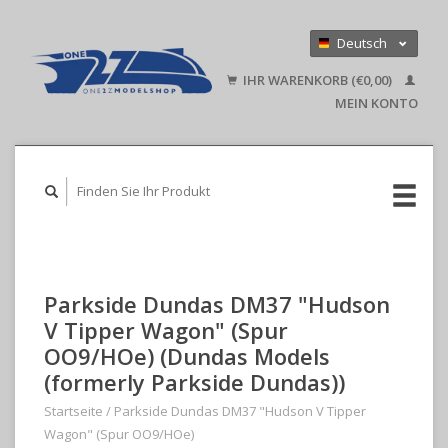
Deutsch
Nederlands
IHR WARENKORB (€0,00)
English
MEIN KONTO
Parkside Dundas DM37 "Hudson
V Tipper Wagon" (Spur
OO9/HOe) (Dundas Models
(formerly Parkside Dundas))
Startseite
/
Parkside Dundas DM37 "Hudson V Tipper
Wagon" (Spur OO9/HOe)