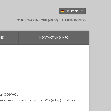
Deutsch
Nederlands
IHR WARENKORB (€0,00)
MEIN KONTO
English
UNS
KONTAKT UND INFO
pur OO9/HOe)
päische Kontinent. Baugröße OO9 (= 1:76) Smalspur