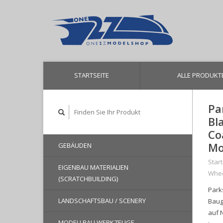
STARTSEITE
ALLE PRODUKT
Pa
Bl
Co
Mo
GEBÄUDEN
Start
EIGENBAU MATERIALIEN
Whee
(SCRATCHBUILDING)
Park
LANDSCHAFTSBAU / SCENERY
Baug
auf 
MODELLBAU WERKZEUGE