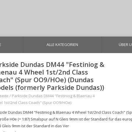
E
ALLE KATEGORIEN
ÜBER 
rkside Dundas DM44 "Festiniog &
aenau 4 Wheel 1st/2nd Class
ach" (Spur OO9/HOe) (Dundas
dels (formerly Parkside Dundas))
seite
/
Parkside Dundas DM44 "Festiniog & Blaenau 4
l 1st/2nd Class Coach" (Spur OO9/HOe)
side Dundas DM44 "Festiniog & Blaenau 4 Wheel 1st/2nd Class Coach" (S
röße H0e (= 1:87) Smalspur auf N Gleis 9mm ist der Standard für das euro
N Gleis 9mm ist der Standard in das Ver