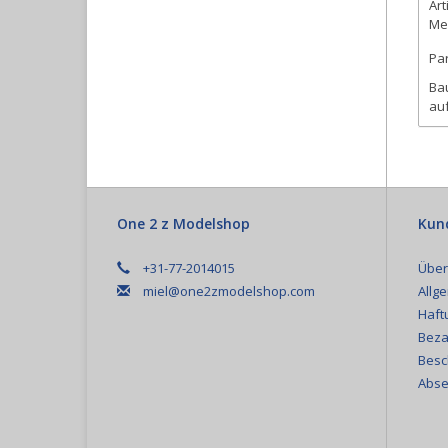
Art
Me
Pa
Bau
auf
One 2 z Modelshop
Kun
+31-77-2014015
Über
miel@one2zmodelshop.com
Allg
Haft
Beza
Besc
Abse