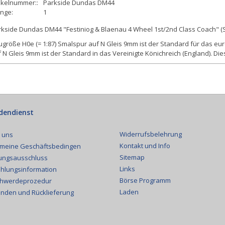
ikelnummer::
Parkside Dundas DM44
nge:
1
rkside Dundas DM44 "Festiniog & Blaenau 4 Wheel 1st/2nd Class Coach" 
größe H0e (= 1:87) Smalspur auf N Gleis 9mm ist der Standard für das eu
 N Gleis 9mm ist der Standard in das Vereinigte Könichreich (England). Die
dendienst
Widerrufsbelehrung
 uns
Kontakt und Info
emeine Geschäftsbedingen
Sitemap
ungsausschluss
Links
hlungsinformation
Börse Programm
hwerdeprozedur
Laden
nden und Rücklieferung