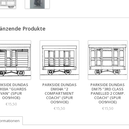
änzende Produkte
RKSIDE DUNDAS
PARKSIDE DUNDAS
PARKSIDE DUNDAS
M03A "GUARDS
DM04A "2
DM75 "3RD CLASS
VAN" (SPUR
COMPARTMENT
PANELLED 2 COMP.
OO9/HOE)
COACH" (SPUR
COACH" (SPUR
OO9/HOE)
OO9/HOE)
€15,50
€15,50
€15,50
formationen