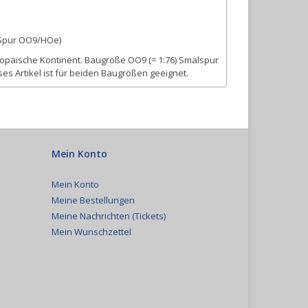
(Spur OO9/HOe)
ropäische Kontinent. Baugröße OO9 (= 1:76) Smalspur
ses Artikel ist für beiden Baugrößen geeignet.
Mein Konto
Mein Konto
Meine Bestellungen
Meine Nachrichten (Tickets)
Mein Wunschzettel