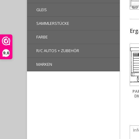
GLEIS
SAMMLERSTÜCKE
Erg
FARBE
R/C AUTOS + ZUBEHÖR
9,6
MARKEN
PA
D
In