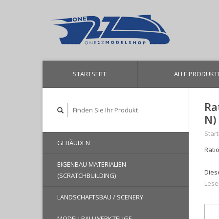
STARTSEITE
ALLE PRODUKT
Ra
N) 
Start
GEBÄUDEN
Rati
EIGENBAU MATERIALIEN
Dies
(SCRATCHBUILDING)
Lese
LANDSCHAFTSBAU / SCENERY
MODELLBAU WERKZEUGE