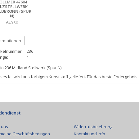
OLLMER 47604
ILZSTELLWERK
LDBRONN (SPUR
N)
€40,50
formationen
ikelnummer::
236
nge:
1
io 236 Midland Stellwerk (Spur N)
ses Kit wird aus farbigem Kunststoff geliefert. Für das beste Endergebnis
dendienst
Widerrufsbelehrung
 uns
Kontakt und Info
emeine Geschäftsbedingen