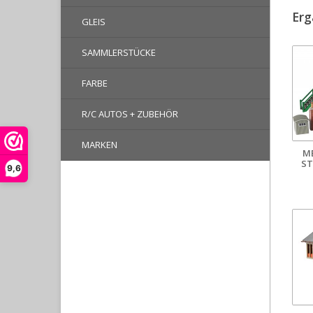
Erg
GLEIS
SAMMLERSTÜCKE
FARBE
R/C AUTOS + ZUBEHÖR
MARKEN
M
ST
9,6