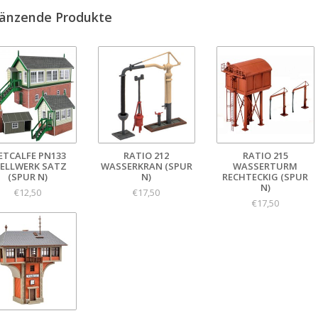
änzende Produkte
ETCALFE PN133
RATIO 212
RATIO 215
ELLWERK SATZ
WASSERKRAN (SPUR
WASSERTURM
(SPUR N)
N)
RECHTECKIG (SPUR
N)
€12,50
€17,50
€17,50