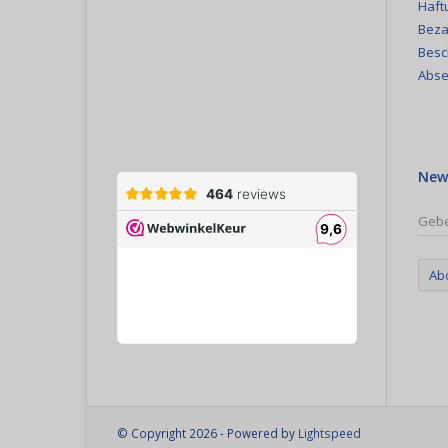
Haft
Beza
Besc
Abse
New
Ab
© Copyright 2026 - Powered by
Lightspeed