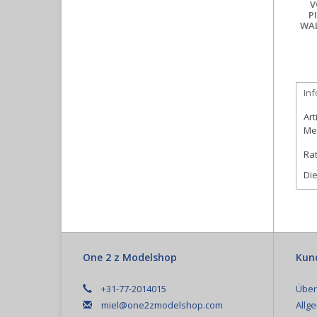
V
P
WA
In
Art
Me
Rat
Die
One 2 z Modelshop
Kun
+31-77-2014015
Über
miel@one2zmodelshop.com
Allg