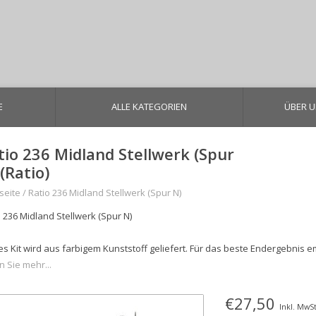
E
ALLE KATEGORIEN
ÜBER 
tio 236 Midland Stellwerk (Spur
(Ratio)
seite
/
Ratio 236 Midland Stellwerk (Spur N)
o 236 Midland Stellwerk (Spur N)
es Kit wird aus farbigem Kunststoff geliefert. Für das beste Endergebnis e
n Sie mehr...
€27,50
Inkl. MwSt