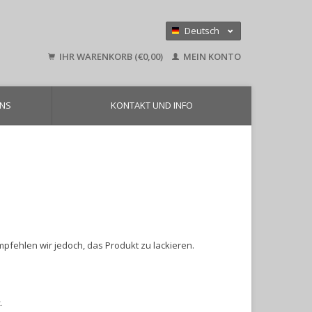
Deutsch
Nederlands
IHR WARENKORB (€0,00)
MEIN KONTO
English
UNS
KONTAKT UND INFO
mpfehlen wir jedoch, das Produkt zu lackieren.
.