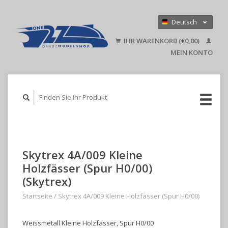
Deutsch
Nederlands
IHR WARENKORB (€0,00)
English
MEIN KONTO
Skytrex 4A/009 Kleine
Holzfässer (Spur H0/00)
(Skytrex)
Startseite
/
Skytrex 4A/009 Kleine Holzfässer (Spur H0/00)
Weissmetall Kleine Holzfässer, Spur H0/00