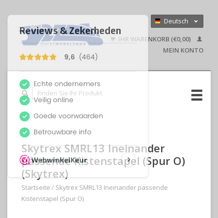
Deutsch
Nederlands
IHR WARENKORB (€0,00)
English
MEIN KONTO
Skytrex SMRL13 Ineinander
passende Kistenstapel (Spur O)
(Skytrex)
Startseite
/
Skytrex SMRL13 Ineinander passende
Kistenstapel (Spur O)