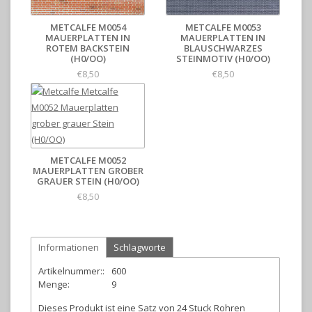
METCALFE M0054
METCALFE M0053
MAUERPLATTEN IN
MAUERPLATTEN IN
ROTEM BACKSTEIN
BLAUSCHWARZES
(H0/OO)
STEINMOTIV (H0/OO)
€8,50
€8,50
METCALFE M0052
MAUERPLATTEN GROBER
GRAUER STEIN (H0/OO)
€8,50
Informationen
Schlagworte
Artikelnummer::
600
Menge:
9
Dieses Produkt ist eine Satz von 24 Stuck Rohren