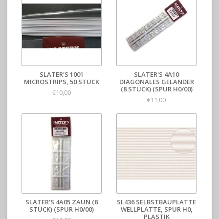
SLATER'S 1001
SLATER'S 4A10
MICROSTRIPS, 50 STUCK
DIAGONALES GELANDER
(8 STÜCK) (SPUR H0/00)
€10,00
€11,00
SLATER'S 4A05 ZAUN (8
SL436 SELBSTBAUPLATTE
STÜCK) (SPUR H0/00)
WELLPLATTE, SPUR H0,
PLASTIK