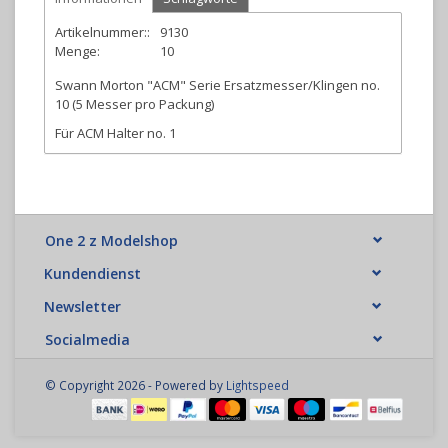
Artikelnummer::
9130
Menge:
10
Swann Morton "ACM" Serie Ersatzmesser/Klingen no.
10 (5 Messer pro Packung)
Für ACM Halter no. 1
One 2 z Modelshop
Kundendienst
Newsletter
Socialmedia
© Copyright 2026 - Powered by
Lightspeed