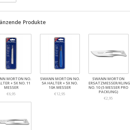
änzende Produkte
NN MORTON NO.
SWANN MORTON NO.
SWANN MORTON
LTER + 5X NO. 11
5A HALTER + 5X NO.
ERSATZMESSER/KLIN
MESSER
10A MESSER
NO. 10 (5 MESSER PRO
PACKUNG)
€6,95
€12,95
€2,95