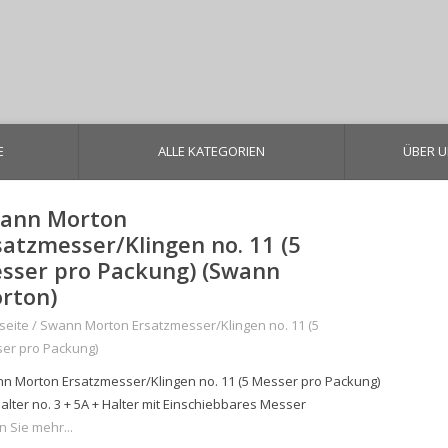
E
ALLE KATEGORIEN
ÜBER 
ann Morton
satzmesser/Klingen no. 11 (5
sser pro Packung) (Swann
rton)
seite
/
Swann Morton Ersatzmesser/Klingen no. 11 (5
er pro Packung)
n Morton Ersatzmesser/Klingen no. 11 (5 Messer pro Packung)
alter no. 3 + 5A + Halter mit Einschiebbares Messer
n Sie mehr...