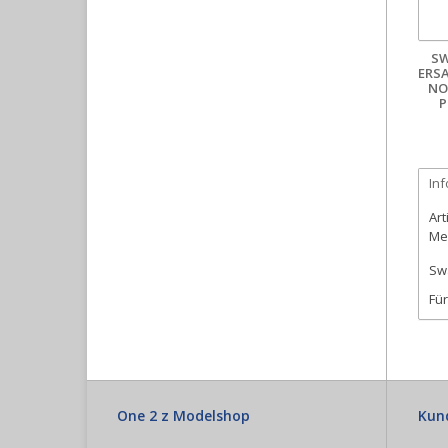
S
ERS
NO
P
In
Art
Me
Sw
Für
One 2 z Modelshop
Kun