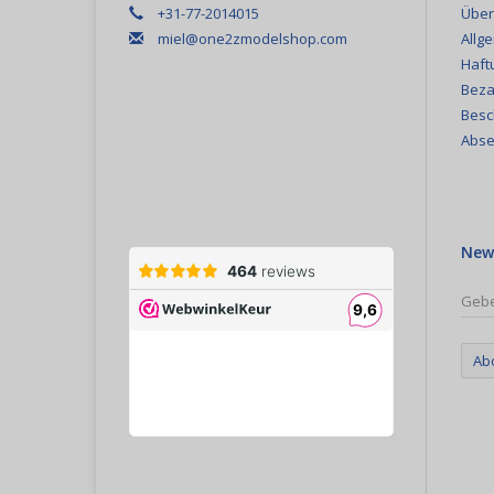
+31-77-2014015
Über
miel@one2zmodelshop.com
Allg
Haft
Beza
Besc
Abse
New
Ab