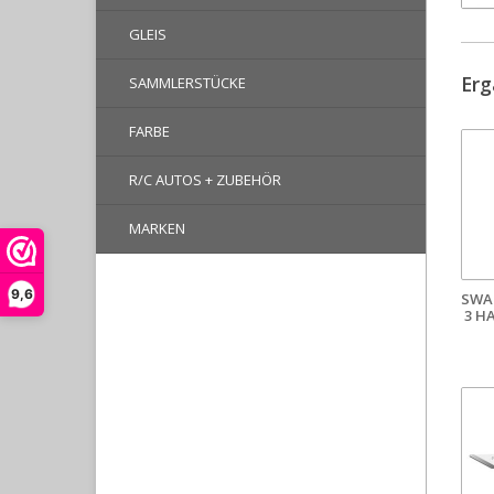
GLEIS
Erg
SAMMLERSTÜCKE
FARBE
R/C AUTOS + ZUBEHÖR
MARKEN
9,6
SWA
3 HA