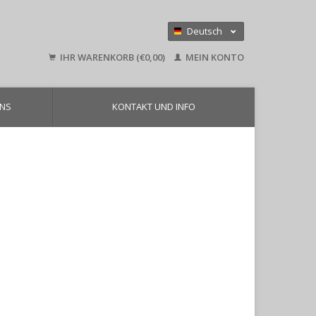
Deutsch
Nederlands
IHR WARENKORB (€0,00)
MEIN KONTO
English
UNS
KONTAKT UND INFO