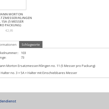
WANN MORTON
ATZMESSER/KLINGEN
. 15A (5 MESSER
RO PACKUNG)
€2,95
formationen
Schlagworte
ikelnummer::
103
nge:
73
ann Morton Ersatzmesser/Klingen no. 11 (5 Messer pro Packung)
 Halter no. 3 + 5A + Halter mit Einschiebbares Messer
dendienst