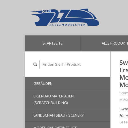
STARTSEITE
ALLE PRODUKT
Sw
Er
Me
Mo
GEBÄUDEN
Start
EIGENBAU MATERIALIEN
Mess
(SCRATCHBUILDING)
Swan
LANDSCHAFTSBAU / SCENERY
Für H
Lese
MODELLBAU WERKZEUGE