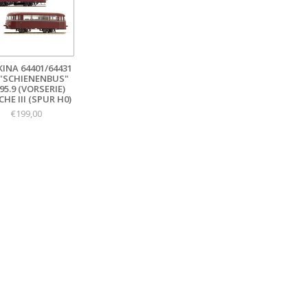
KINA 64401/64431
 "SCHIENENBUS"
95.9 (VORSERIE)
HE III (SPUR H0)
€199,00