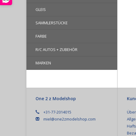
GLEIS
SAMMLERSTÜCKE
FARBE
R/C AUTOS + ZUBEHÖR
MARKEN
One 2 z Modelshop
Kun
+31-77-2014015
Über
miel@one2zmodelshop.com
Allg
Haft
Beza