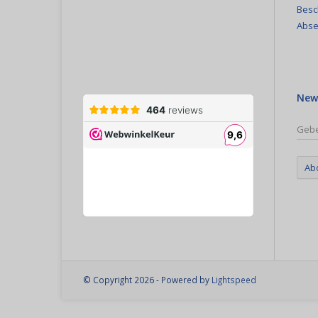
Besc
Abse
New
Ab
© Copyright 2026 - Powered by
Lightspeed