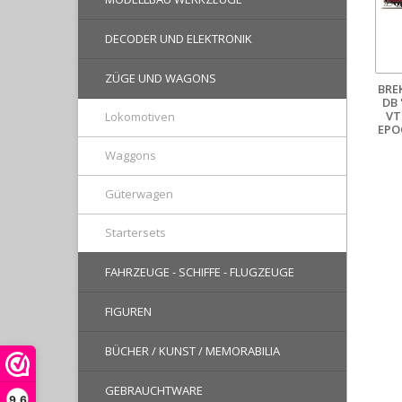
DECODER UND ELEKTRONIK
ZÜGE UND WAGONS
BRE
DB
VT
Lokomotiven
EPOC
Waggons
Güterwagen
Startersets
FAHRZEUGE - SCHIFFE - FLUGZEUGE
FIGUREN
BÜCHER / KUNST / MEMORABILIA
GEBRAUCHTWARE
9,6