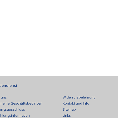
dendienst
Widerrufsbelehrung
 uns
Kontakt und Info
emeine Geschäftsbedingen
Sitemap
ungsausschluss
Links
hlungsinformation