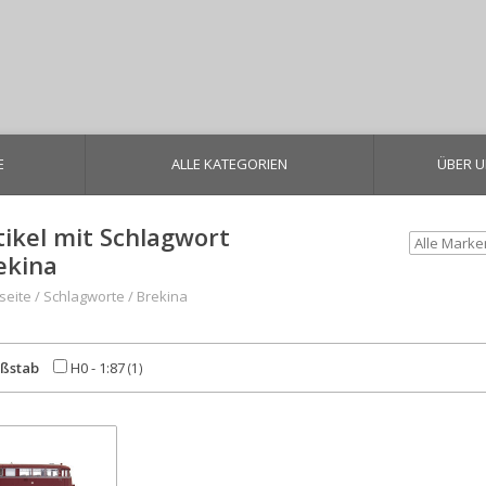
E
ALLE KATEGORIEN
ÜBER 
tikel mit Schlagwort
ekina
seite
/
Schlagworte
/
Brekina
ßstab
H0 - 1:87
(1)