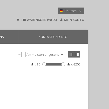
Deutsch
Nederlands
IHR WARENKORB (€0,00)
MEIN KONTO
English
UNS
KONTAKT UND INFO
Min: €
0
Max: €
200