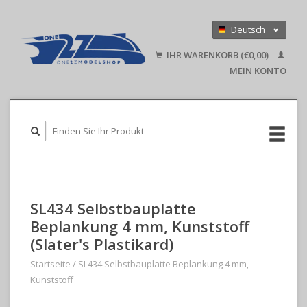
Deutsch
Nederlands
IHR WARENKORB (€0,00)
English
MEIN KONTO
SL434 Selbstbauplatte
Beplankung 4 mm, Kunststoff
(Slater's Plastikard)
Startseite
/
SL434 Selbstbauplatte Beplankung 4 mm,
Kunststoff