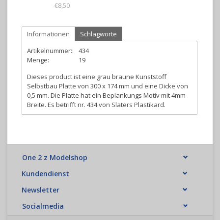
€8,50
Informationen
Schlagworte
Artikelnummer::
434
Menge:
19
Dieses product ist eine grau braune Kunststoff
Selbstbau Platte von 300 x 174 mm und eine Dicke von
0,5 mm. Die Platte hat ein Beplankungs Motiv mit 4mm
Breite. Es betrifft nr. 434 von Slaters Plastikard.
One 2 z Modelshop
Kundendienst
Newsletter
Socialmedia